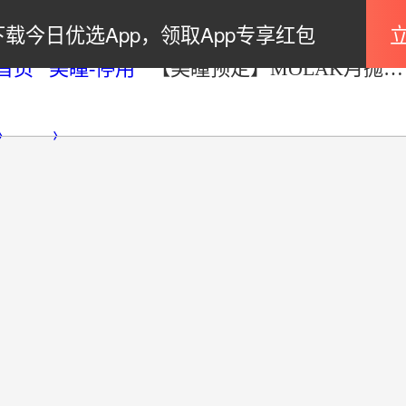
下载今日优选App，领取App专享红包
首页
美瞳-停用
【美瞳预定】MOLAK月抛美瞳 Tint Brown2枚14.2mm