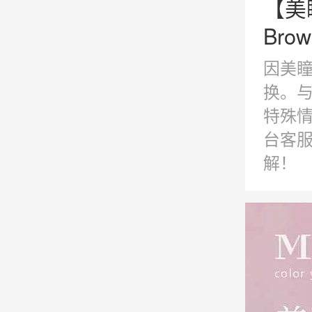
【美
Bro
因美
换。与
特殊
台客
解！