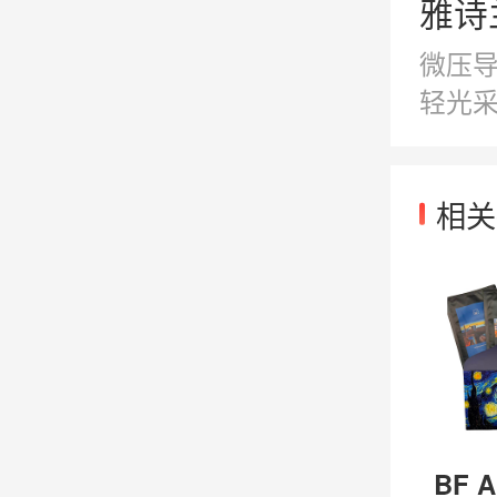
雅诗
微压导
轻光
相关
BF A