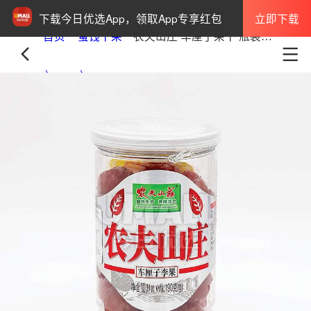
立即下载
下载今日优选App，领取App专享红包
首页
蜜饯干果
农夫山庄 车厘子果干 瓶装 190g