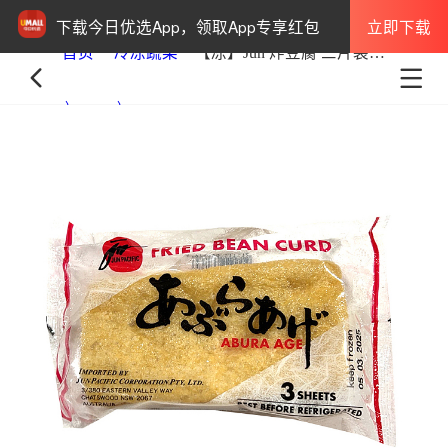
立即下载
下载今日优选App，领取App专享红包
首页
冷冻蔬菜
【冻】Jun 炸豆腐 三片装 45g