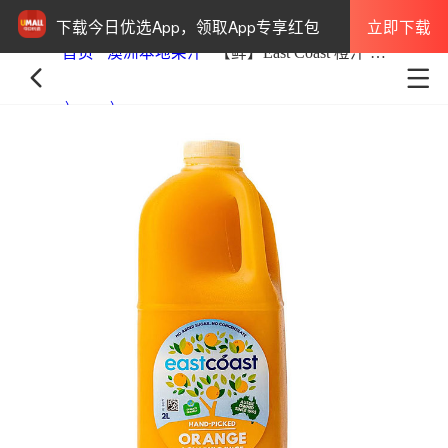
立即下载
下载今日优选App，领取App专享红包
首页
澳洲本地果汁
【鲜】East Coast 橙汁 无果肉 2L