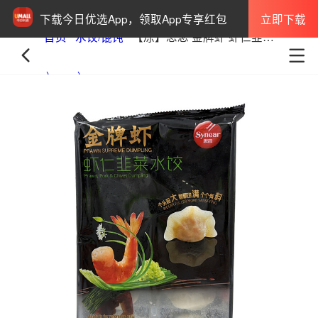
立即下载
下载今日优选App，领取App专享红包
首页
水饺/馄饨
【冻】思念 金牌虾 虾仁韭菜水饺 300g