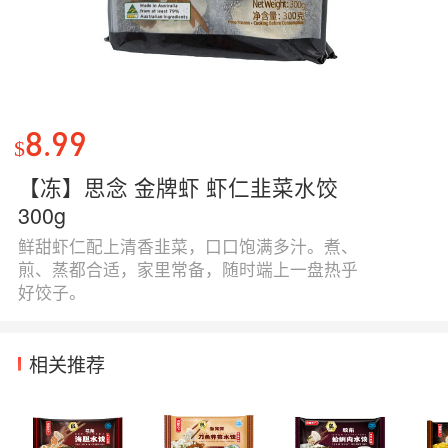
8.99
$
【冻】思念 金牌虾 虾仁韭菜水饺
300g
鲜甜虾仁配上清香韭菜，口口饱满多汁。煮、
煎、蒸都合适，家里常备，随时端上一盘热乎
好饺子。
相关推荐