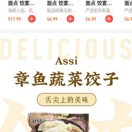
面点 饺宴天
面点 饺宴天
面点 饺宴天
面
下系列 纯手
下系列 纯手
下系列 纯手
下
海胆入馅，风味
甄选鲜嫩无刺刀
严选胶东鲜美大
严
工海胆水饺
工刀鱼荠菜
工蛤蜊肉水
工
独特，海鲜气息
鱼肉，融合当季
蛤蜊，搭配鲜切
肉
$11.99
$6.99
$6.99
$6.
500g
水饺 500g
饺 500g
饺 
更加鲜明，是想
清香芥菜，手工
猪肉与提鲜小
手
尝试新口味时很
包制。馅含量大
葱，手工包制。
1.
有吸引力的一
于65%，
1.5mm薄面皮包
皮
款。Umall面点
1.5mm薄皮大
裹超65%满溢馅
65
饺宴天下系列纯
馅，鲜嫩多汁。
料，蛤蜊肉肥嫩
大
手工包制，适合
无需解冻快速煮
饱满，咬下一口
无
家庭正餐、朋友
熟，一口咬下满
爆汁！急速锁
下锅
聚餐，也可作为
嘴鲜香爆汁，全
鲜，无需解冻快
食
特色主食分享。
家共享的精致家
速煮熟，轻松享
美
常美滋味！
用正宗地道海
或
味。
轻