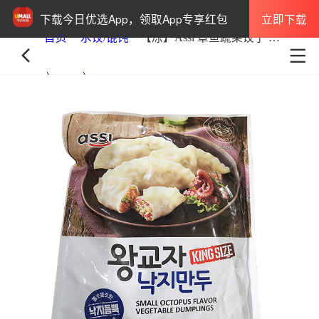
立即下载
下载今日优选App，领取App专享红包
首页
水饺/馄饨
【冻】Assi 章鱼蔬菜饺子 600g