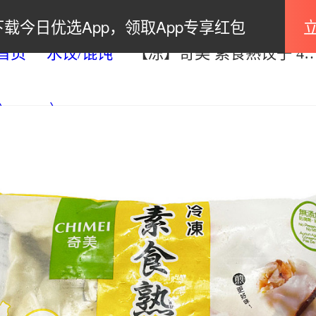
下载今日优选App，领取App专享红包
首页
水饺/馄饨
【冻】奇美 素食熟饺子 