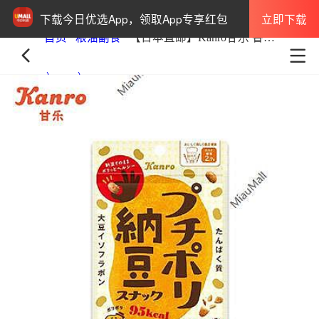
立即下载
下载今日优选App，领取App专享红包
首页
粮油副食
【日本直邮】Kanro甘乐 香酥纳豆酱油味20g