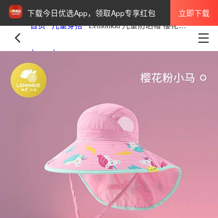
立即下载
下载今日优选App，领取App专享红包
首页
儿童穿搭
Lemonkid 儿童防晒帽 樱花粉小马 超大帽檐&后披肩 带口哨