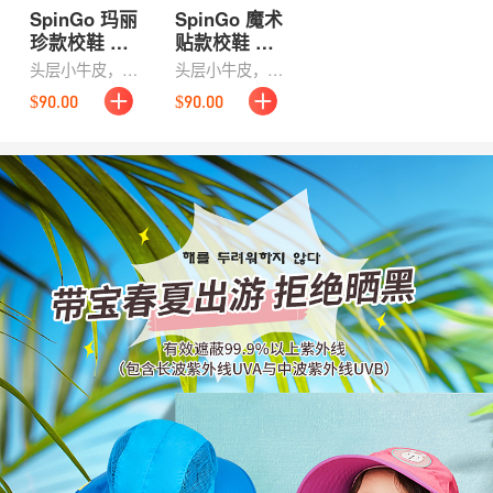
SpinGo 玛丽
SpinGo 魔术
珍款校鞋 黑
贴款校鞋 黑
色/多尺码可
色/多尺码可
头层小牛皮，内
头层小牛皮，内
选
选
里头层猪皮，足
里头层猪皮，足
$90.00
$90.00
弓支撑鞋垫，天
弓支撑鞋垫，天
然橡胶耐磨防滑
然橡胶耐磨防滑
大底
大底