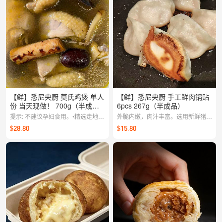
【鲜】悉尼央厨 莫氏鸡煲 单人
【鲜】悉尼央厨 手工鲜肉锅贴
份 当天现做！ 700g（半成
6pcs 267g（半成品）
品）
提示: 不建议孕妇食用。•精选走地
外脆内嫩，肉汁丰富。选用新鲜猪前
鸡，搭配五指毛桃、茯苓与陈皮，暖
腿肉，20年经验老师傅手工制作，
$28.80
$15.80
胃养身•先喝汤(品尝清香与回甘)，再
水油1比1，煎8分钟。 【提前两天
吃鸡肉•搭配蘸料风味更佳【提前两
22:00截单，周二至周六配送】
天22:00截单，周二至周六配送】