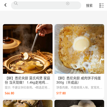
搜索
【鲜】悉尼央厨 莫氏鸡煲 家庭
【鲜】悉尼央厨 咸肉饼子炖蛋
份 当天现做！ 1.4kg走地鸡
300g（半成品）
+3kg汤（半成品）
提示: 不建议孕妇食用。•精选走地
饼香肉嫩，鸡蛋细滑入味，家常风味
鸡，搭配五指毛桃、茯苓与陈皮，暖
浓郁，咸香耐吃，下饭一流。 【提
$66.80
$17.80
胃养身•先喝汤(品尝清香与回甘)，再
前两天22:00截单，周二至周六配
吃鸡肉•搭配蘸料风味更佳【提前两
送】
天22:00截单，周二至周六配送】