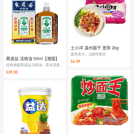
土小洋 温州面干 宽条 2kg
面条宽大，Q弹有嚼劲
黄道益 活络油 50ml【港版】
$6.59
经典港版黄道益活络油，草本清香，
清凉不黏腻。运动后或久坐久站时取
$39.00
适量按揉