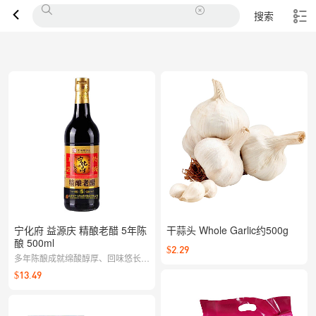
搜索
宁化府 益源庆 精酿老醋 5年陈
干蒜头 Whole Garlic约500g
酿 500ml
$2.29
多年陈酿成就绵酸醇厚、回味悠长的
口感；凉拌热炒、炖煮蘸食皆宜，一
$13.49
滴点亮菜品层次，家常也有讲究。