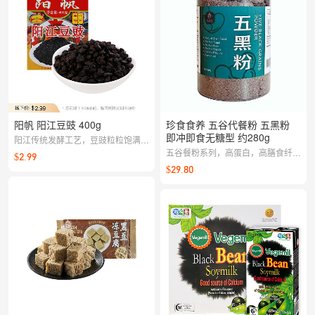
阳帆 阳江豆豉 400g
珍食食养 五谷代餐粉 五黑粉
即冲即食无糖型 约280g
阳江传统发酵工艺，豆豉粒粒饱满、
酱香浓郁，一勺下锅就能点亮蒸排
五谷餐粉系列，高蛋白，高膳食纤
$2.99
骨、蒸鱼和煲仔的风味。
维。
$29.80