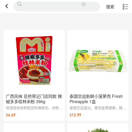
搜索
广西风味 花桥荣记门店同款 辣
泰国空运新鲜小菠萝肉 Fresh
椒多多桂林米粉 396g
Pineapple 1盒
地道桂林米粉配足料辣椒包，米粉筋
泰国空运直达，果肉金黄细嫩、酸甜
道爽滑，拌开即香，想吃家乡味随时
平衡。清香爽口、汁水丰盈，冰镇后
$4.69
$12.99
一碗。
风味更佳。