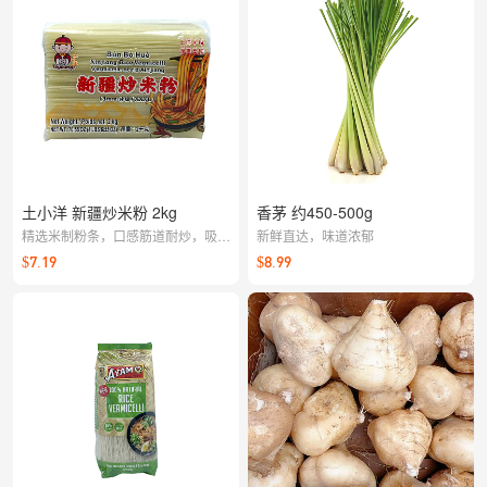
土小洋 新疆炒米粉 2kg
香茅 约450-500g
精选米制粉条，口感筋道耐炒，吸汁
新鲜直达，味道浓郁
包味。家常炒粉、拌粉、汤粉都能轻
$7.19
$8.99
松驾驭，轻松还原地道风味。