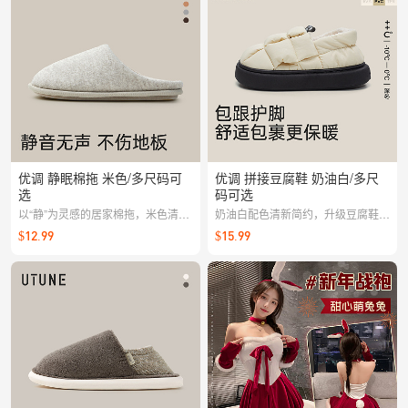
优调 静眠棉拖 米色/多尺码可
优调 拼接豆腐鞋 奶油白/多尺
选
码可选
以“静”为灵感的居家棉拖，米色清雅
奶油白配色清新简约，升级豆腐鞋底
百搭。柔软内里温暖包裹，轻盈鞋底
柔软护足，居家出行皆宜
$12.99
$15.99
行走更安静，脚感舒适不累脚，是秋
冬居家的惬意之选。