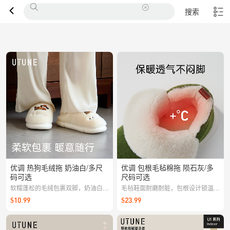
搜索
优调 热狗毛绒拖 奶油白/多尺
优调 包根毛毡棉拖 陨石灰/多
码可选
尺码可选
软糯蓬松的毛绒包裹双脚，奶油白清
毛毡鞋面耐磨耐脏，包根设计锁温防
爽高级；脚感轻盈不累脚，底部防滑
滑，适合秋冬日常穿搭
$10.99
$23.99
纹理加持，居家行走更踏实。