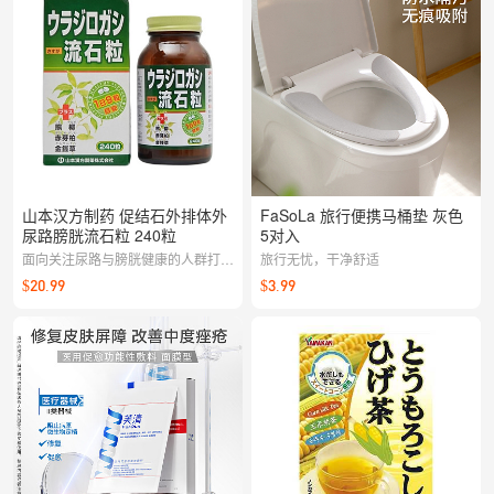
山本汉方制药 促结石外排体外
FaSoLa 旅行便携马桶垫 灰色
尿路膀胱流石粒 240粒
5对入
面向关注尿路与膀胱健康的人群打造
旅行无忧，干净舒适
的日常配方。温和易吞服，配合良好
$20.99
$3.99
饮水与作息习惯，日常保养更省心。