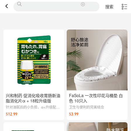
搜索
兴和制药 促消化吸收胃肠新油
FaSoLa 一次性印花马桶垫 白
脂消化片α + 18粒升级版
色 10只入
针对油腻后的小负担，α+升级配方
卫生与便利的完美结合
贴合日常需求，温和助力消化，饭后
$12.99
$3.99
更轻松。