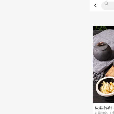
福建哥俩好 
开袋即食，已