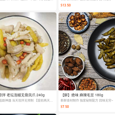
、低卡0负担懒人必备海洋美味。
$13.50
拌 老坛泡椒无骨凤爪 240g
【鲜】绝味 麻辣毛豆 180g
追剧神器 当天现拌无预制 【提前两天
新鲜食材制作 独家秘制配方 回味无穷~
，周一至周日配送】
$7.50