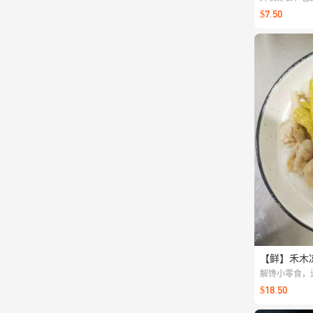
爽脆鲜美香甜
$7.50
【鲜】禾木凉
解馋小零食，
22:00截单
$18.50