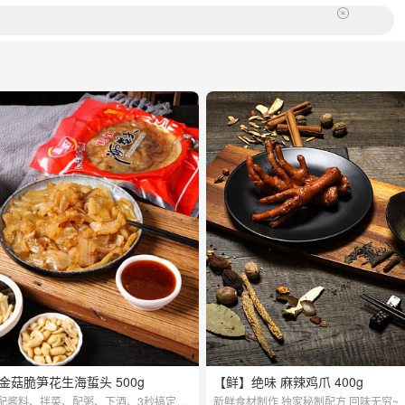
金菇脆笋花生海蜇头 500g
【鲜】绝味 麻辣鸡爪 400g
配酱料、拌菜、配粥、下酒、3秒搞定，
新鲜食材制作 独家秘制配方 回味无穷~