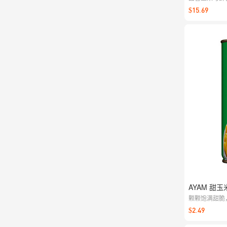
拌面炒饭都合
$15.69
AYAM 甜玉
颗颗饱满甜脆
分，为日常餐
$2.49