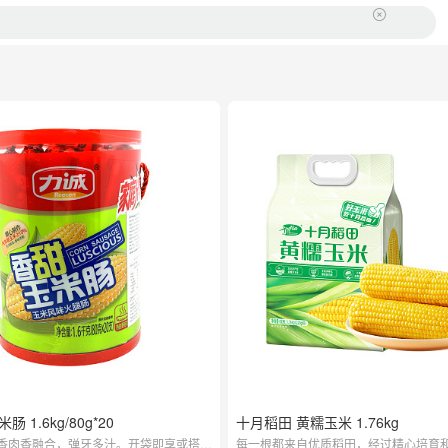
 1.6kg/80g*20
十月稻田 黄糯玉米 1.76kg
香肉香融合，弹牙多汁。开袋即享或搭配
每一根都来自优质稻田，经过精心培育