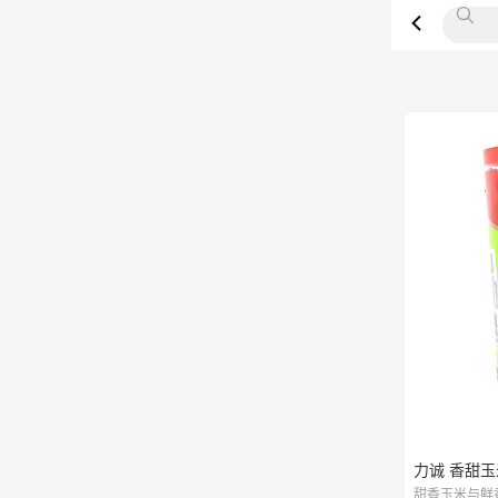
力诚 香甜玉米肠
甜香玉米与鲜