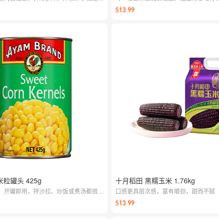
适，野餐追剧的小饿解法。
颗粒饱满，颜色明亮
$13.99
米粒罐头 425g
十月稻田 黑糯玉米 1.76kg
，开罐即用，拌沙拉、炒饭或煮汤都很加
口感更具层次感，富有嚼劲，甜而不腻
食增添清甜口感。
$13.99