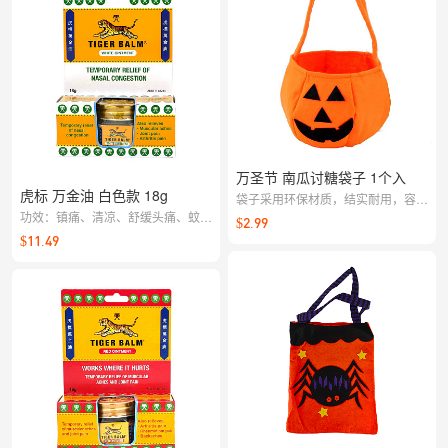
万圣节 南瓜讨糖袋子 1个入
虎标 万金油 白色款 18g
袋子采用环保材质，结实耐用，容量
功效：镇痛、清凉、舒缓头痛、蚊虫
超大 印有独特的万圣节元素
$2.99
叮咬、轻微肌肉酸痛。 使用人群：
$11.49
适合儿童及敏感肌人群，居家常备。