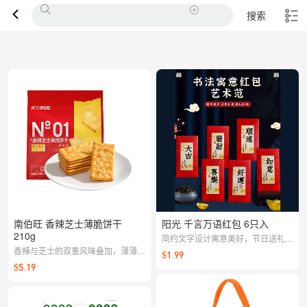
搜索
南伯旺 香辣芝士薄脆饼干
阳光 千言万语红包 6只入
210g
简约文字设计寓意美好，节日送礼表
香辣与芝士的双重风味叠加，薄薄一
达心意，寓意温暖真挚
$1.99
口酥脆，咸香耐吃不腻；作为休闲零
$5.19
食或下午茶搭配都很合拍，随手来片
满足味蕾。