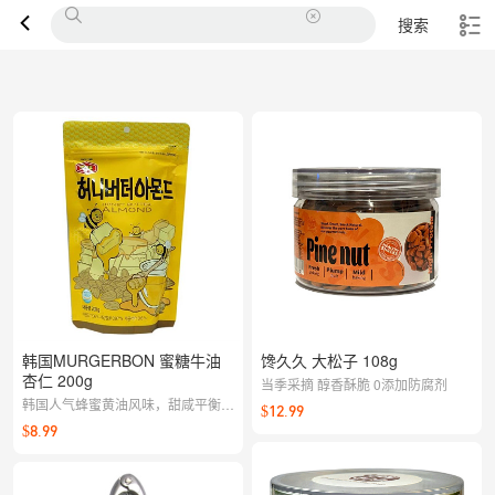
搜索
韩国MURGERBON 蜜糖牛油
馋久久 大松子 108g
杏仁 200g
当季采摘 醇香酥脆 0添加防腐剂
韩国人气蜂蜜黄油风味，甜咸平衡超
$12.99
上头，颗颗香脆饱满，追剧办公越嗑
$8.99
越香。