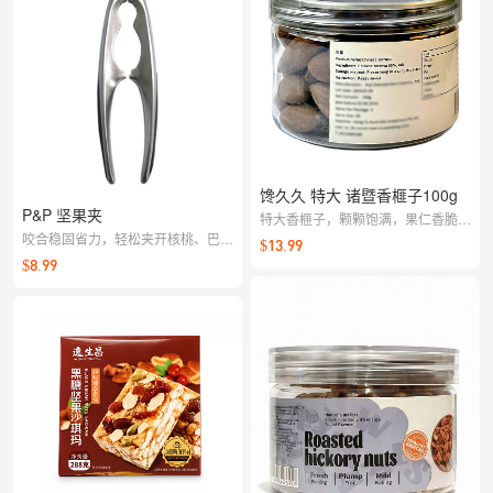
馋久久 特大 诸暨香榧子100g
P&P 坚果夹
特大香榧子，颗颗饱满，果仁香脆浓
咬合稳固省力，轻松夹开核桃、巴旦
郁
$13.99
木等硬壳坚果。握持舒适不滑手，是
$8.99
居家休闲零食的好搭档。