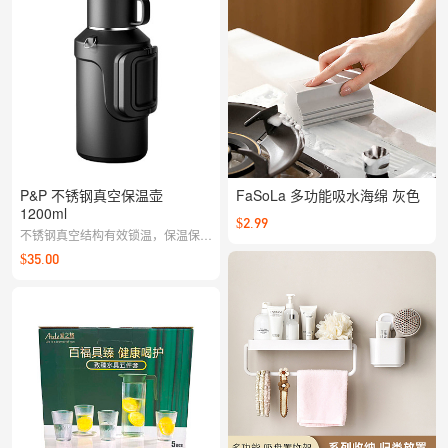
P&P 不锈钢真空保温壶
FaSoLa 多功能吸水海绵 灰色
1200ml
$2.99
不锈钢真空结构有效锁温，保温保冷
皆可，居家办公都好用，随时来一杯
$35.00
刚刚好的温度。