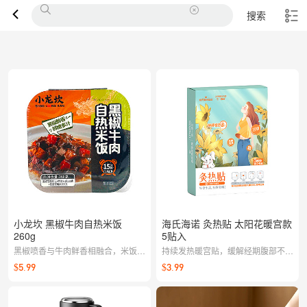
搜索
小龙坎 黑椒牛肉自热米饭
海氏海诺 灸热贴 太阳花暖宫款
260g
5贴入
黑椒喷香与牛肉鲜香相融合，米饭松
持续发热暖宫贴，缓解经期腹部不
软粒粒分明，自热设计省时省心，无
适，适合女性体寒调理
$5.99
$3.99
论办公室还是出行路上，都能轻松享
受一餐热乎好饭。