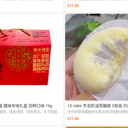
或孜然都很出彩，轻松做出人气夜市风
满足 【每周一至周五，16:00截单，周
$11.00
 腊味年味礼盒 四种口味 1kg
12 cake 芋泥奶油雪媚娘 2枚装 约
腊味，咸香浓郁、回味悠长，年节团圆或
手作软糯雪媚娘皮包裹住香浓低糖动物
面礼。
芋泥，健康，清爽，满足 【每周一至周五，
$11.00
单，周二至周六配送】