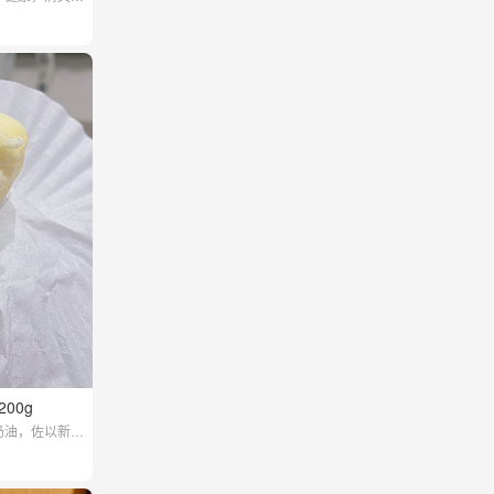
二至周六配送】
200g
奶油，佐以新鲜
16:00截