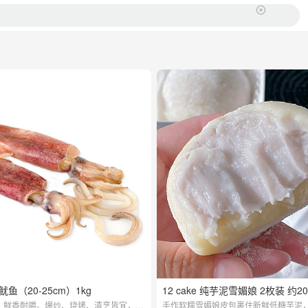
鱼（20-25cm）1kg
12 cake 纯芋泥雪媚娘 2枚装 约20
，鲜香耐嚼。爆炒、烧烤、清烹皆宜，搭
手作软糯雪媚娘皮包裹住新鲜低糖芋泥