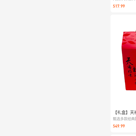
配蒜香、黑椒
$17.99
味。
【礼盒】天福
甄选多款经典
走亲访友的体
$49.99