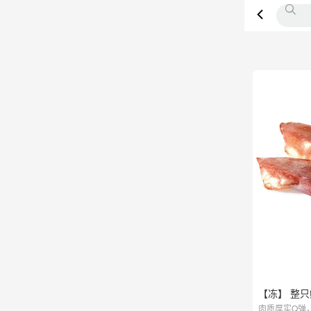
【冻】 整只鱿
肉质厚实Q弹