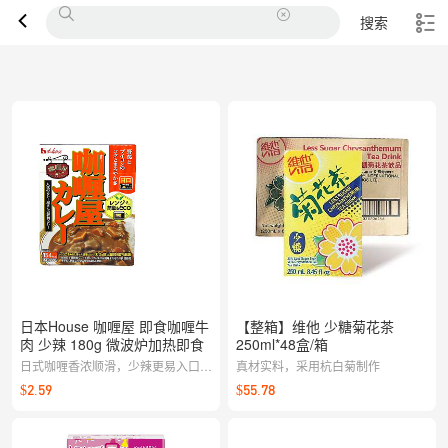
搜索
日本House 咖喱屋 即食咖喱牛
【整箱】维他 少糖菊花茶
肉 少辣 180g 微波炉加热即食
250ml*48盒/箱
日式咖喱香浓顺滑，少辣更易入口，
真材实料，采用杭白菊制作
牛肉软嫩有嚼劲。微波加热即可上
$2.59
$55.78
桌，浇在米饭或面上就很满足，忙碌
日常的一餐也能轻松有滋味。