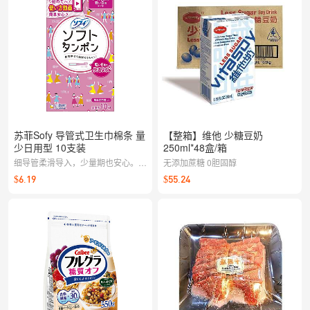
苏菲Sofy 导管式卫生巾棉条 量
【整箱】维他 少糖豆奶
少日用型 10支装
250ml*48盒/箱
细导管柔滑导入，少量期也安心。清
无添加蔗糖 0胆固醇
爽零摩擦，轻松应对经期尾声。
$6.19
$55.24