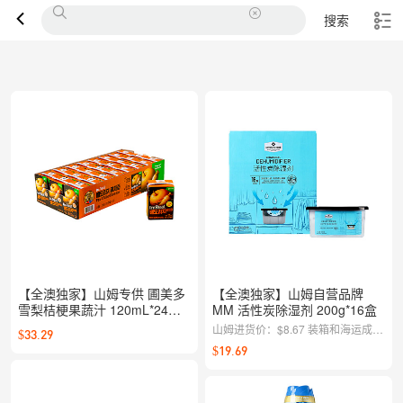
搜索
【全澳独家】山姆专供 圃美多
【全澳独家】山姆自营品牌
雪梨桔梗果蔬汁 120mL*24瓶
MM 活性炭除湿剂 200g*16盒
入
山姆进货价：$8.67 装箱和海运成
$33.29
本：$5.41 中国采购资金成本：
$19.69
$0.69 售价：$19.69 毛利率：约
25%（覆盖澳洲房租水电，分拣配
送，损耗和人事，以及运营产生的各