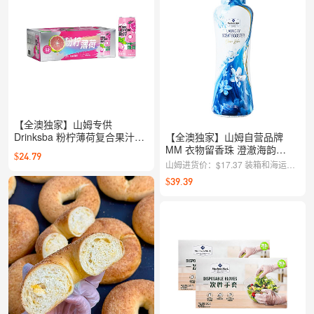
项费用）
【全澳独家】山姆专供
Drinksba 粉柠薄荷复合果汁饮
【全澳独家】山姆自营品牌
料 260mL*18瓶入
MM 衣物留香珠 澄澈海韵
$24.79
1.5kg
山姆进货价：$17.37 装箱和海运成
本：$10.78 中国采购资金成本：
$39.39
$1.39 售价：$39.39 毛利率：约
25%（覆盖澳洲房租水电，分拣配
送，损耗和人事，以及运营产生的各
项费用）