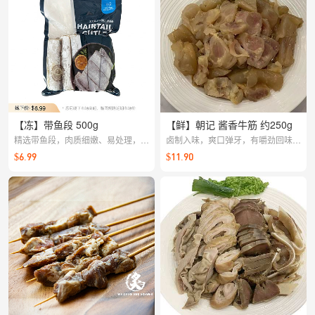
【冻】带鱼段 500g
【鲜】朝记 酱香牛筋 约250g
精选带鱼段，肉质细嫩、易处理，快
卤制入味，爽口弹牙，有嚼劲回味无
速烹饪即可鲜香出锅，红烧、煎炸都
穷 【每周日&周二22:00截单，周二
$6.99
$11.90
很出彩。
&周四配送】