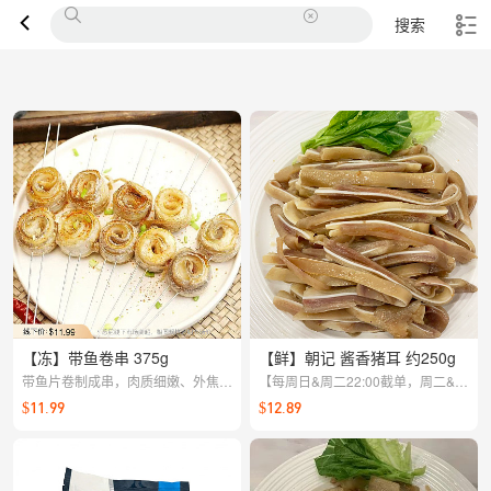
搜索
【冻】带鱼卷串 375g
【鲜】朝记 酱香猪耳 约250g
带鱼片卷制成串，肉质细嫩、外焦里
【每周日&周二22:00截单，周二&周
嫩更有趣味。适合烤、炸或空气炸锅
四配送】
$11.99
$12.89
制作，居家轻松还原街边小吃的鲜香
口感。