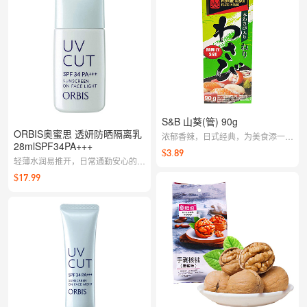
S&B 山葵(管) 90g
ORBIS奥蜜思 透妍防晒隔离乳
浓郁香辣，日式经典，为美食添一抹
28mlSPF34PA+++
清辣
$3.89
轻薄水润易推开，日常通勤安心的
SPF34 PA+++防晒力，帮助均匀肤
$17.99
色、提升服帖度，妆前一层，清爽不
黏腻。