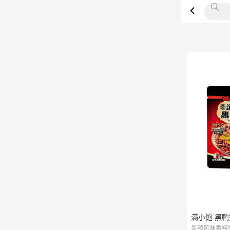
满小饱 黑鸭拌
黑鸭风味香辣