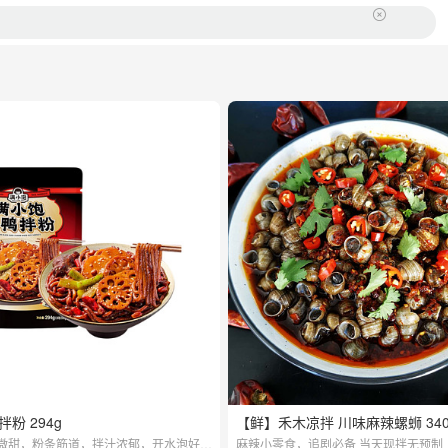
粉 294g
【鲜】禾木凉拌 川味麻辣螺蛳 340
微甜，粉条筋道，拌汁浓郁，开水泡好拌
麻辣小零食，追剧必备 当天现拌无预制