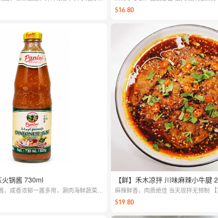
，懒人也能轻松享受正点口味。
$16.80
东火锅酱 730ml
【鲜】禾木凉拌 川味麻辣小牛腱 2
酱，咸香浓郁一酱多用，涮肉海鲜蔬菜都
麻辣鲜香，肉质绝佳 当天现拌无预制 
或拌菜调味都很出彩。
22:00截单，周一至周日配送】
$19.80