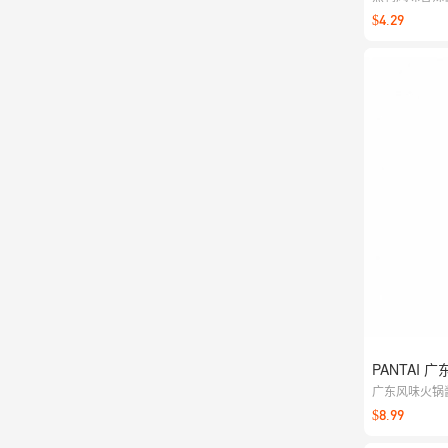
一拌就能开吃
$4.29
PANTAI 广
广东风味火锅
适配，做蘸料
$8.99