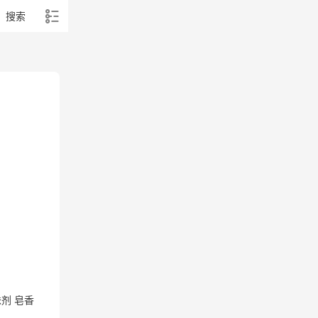
搜索
剂 皂香