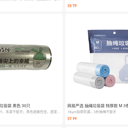
场景，轻松保持空间清爽。
$5.79
垃圾袋 黑色 30只
网易严选 抽绳垃圾袋 特厚款 M 3卷
计，系紧不脏手；黑色遮蔽性佳，居家、
18μm加厚防漏，3秒抽绳不脏手
。结实耐用，装满也安心省心。
$7.99