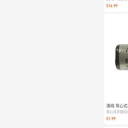
厅、办公等多
$16.99
清纯 背心式
背心式手提设
办公室都实用
$1.99