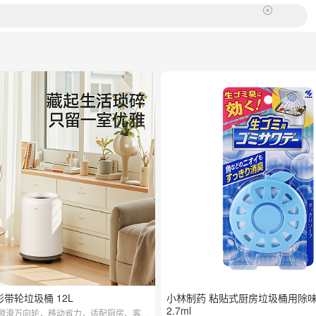
圆形带轮垃圾桶 12L
小林制药 粘贴式厨房垃圾桶用除味
2.7ml
顺滑万向轮，移动省力，适配厨房、客