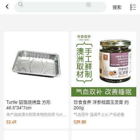
搜索
Turtle 铝箔烧烤盘 方形
珍食食养 洋参桂圆玉灵膏 约
46.5*34*7cm
200g
本产品由澳大利亚本地供应商 Turtle
气血双补 温调不上火 产后必备
供货。如遇产品质量问题，请联系客
$3.49
$39.80
服，我们将及时与供应商沟通处理。