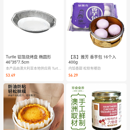
Turtle 铝箔烧烤盘 椭圆形
【冻】雅芳 香芋包 16个入
46*35*7.5cm
400g
本产品由澳大利亚本地供应商 Turtle
内馅香甜 松软有嚼劲
供货。如遇产品质量问题，请联系客
$3.49
$6.29
服，我们将及时与供应商沟通处理。