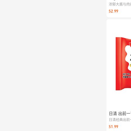
浓郁大酱与肉
便携，随时随
$2.99
日清 出前一丁
日清经典出前
条弹韧有嚼劲
$1.99
暖心的日式风