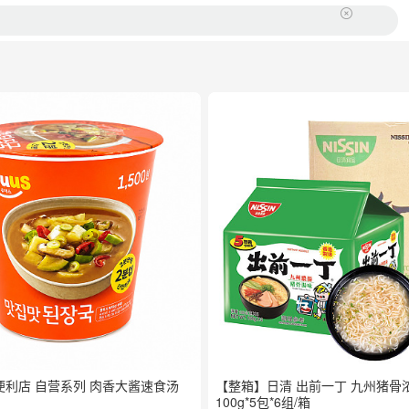
5便利店 自营系列 肉香大酱速食汤
【整箱】日清 出前一丁 九州猪骨
100g*5包*6组/箱