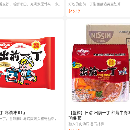
香交织，咸鲜顺口，充满家常韩味；小袋
好吃的出前一丁泡面整箱买更划算
地冲泡一碗地道汤品。
$46.19
 麻油味 91g
【整箱】日清 出前一丁 红烧牛肉味 
*6组/箱
一丁，香醇麻油与清爽汤头相得益彰，面
。加个鸡蛋或青菜，几分钟就能收获一碗
融入牛肉汤底 香气扑鼻
味。