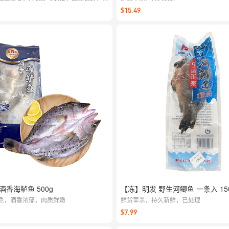
适合清蒸、红烧或煎烤，简单做出家常好
$15.49
酒香海鲈鱼 500g
【冻】明发 野生河鲫鱼 一条入 150
鱼，酒香浓郁，肉质鲜嫩
鲜货宰杀，持久新鲜，已处理
$7.99