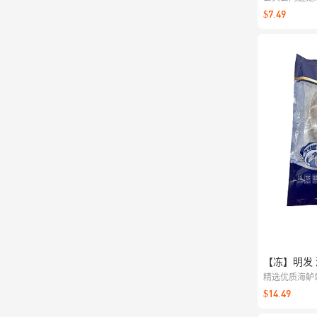
肉紧实鲜香。
$7.49
味。
【冻】明发 
精选优质海鲈
$14.49