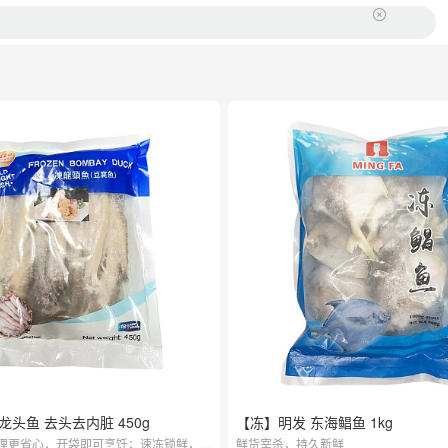
龙头鱼 去头去内脏 450g
【冻】明发 东海鲳鱼 1kg
理更省心，开袋即可烹饪；速冻锁鲜，鱼
鲜货宰杀，持久新鲜