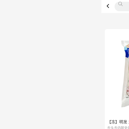
【冻】明发 
去头去内脏处