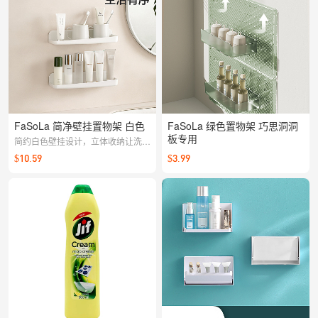
FaSoLa 简净壁挂置物架 白色
FaSoLa 绿色置物架 巧思洞洞
板专用
简约白色壁挂设计，立体收纳让洗漱
或厨房小物各就各位，释放台面空
$10.59
$3.99
间，整洁看得见。