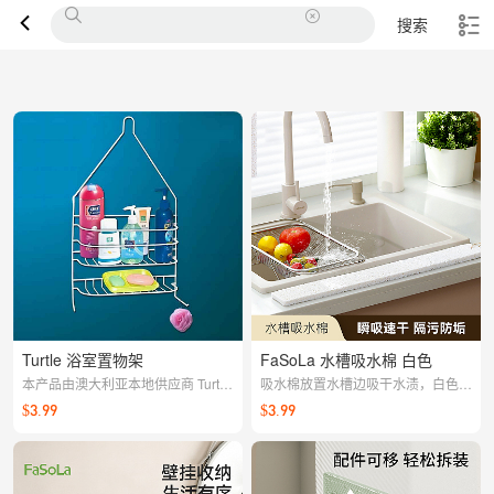
搜索
Turtle 浴室置物架
FaSoLa 水槽吸水棉 白色
本产品由澳大利亚本地供应商 Turtle
吸水棉放置水槽边吸干水渍，白色设
供货。如遇产品质量问题，请联系客
计百搭不显脏
$3.99
$3.99
服，我们将及时与供应商沟通处理。