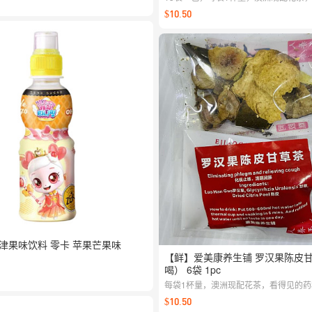
材，看得见的品质
$10.50
n 熊津果味饮料 零卡 苹果芒果味
【鲜】爱美康养生铺 罗汉果陈皮
喝） 6袋 1pc
每袋1杯量，澳洲现配花茶，看得见的
品质
$10.50