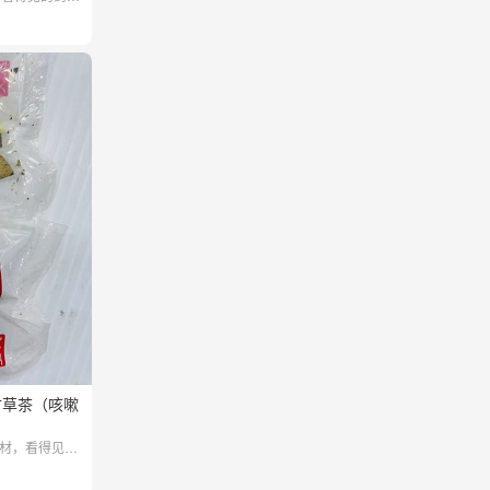
甘草茶（咳嗽
药材，看得见的