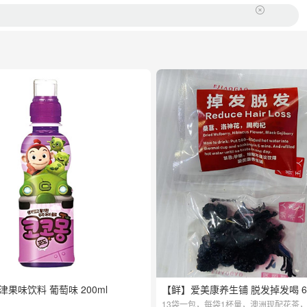
 熊津果味饮料 葡萄味 200ml
【鲜】爱美康养生铺 脱发掉发喝 6袋
13袋一包，每袋1杯量，澳洲现配花茶