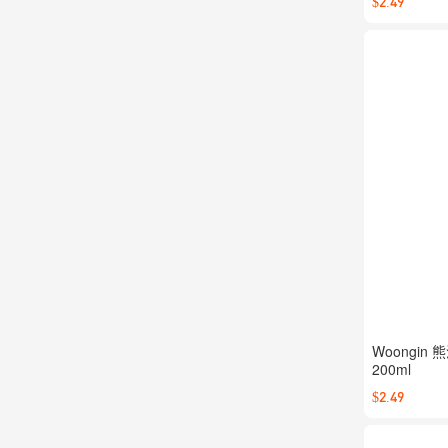
$2.49
Woongi
200ml
$2.49