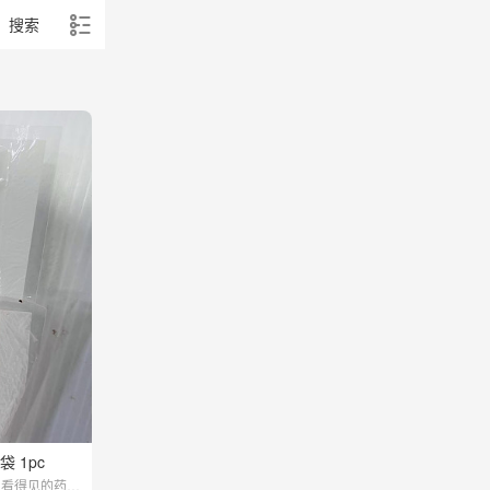
搜索
 1pc
，看得见的药