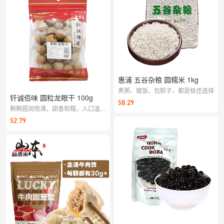
惠浦 五谷杂粮 圆糯米 1kg
煮粥、做饭、包粽子，都是极佳选择
钎诚佰味 圆粒龙眼干 100g
$8.29
颗颗圆润饱满，甜香软糯，入口温润
回甘。即食当零食很满足，也可搭配
$2.79
银耳、红枣煲汤或泡茶，暖胃又贴
心。