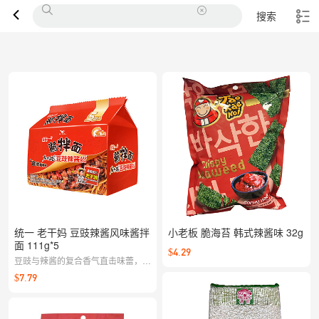
搜索
统一 老干妈 豆豉辣酱风味酱拌
小老板 脆海苔 韩式辣酱味 32g
面 111g*5
$4.29
豆豉与辣酱的复合香气直击味蕾，面
条筋道不粘，干拌更带劲；酱香、辣
$7.79
香层层递进，快手也能吃到满足。