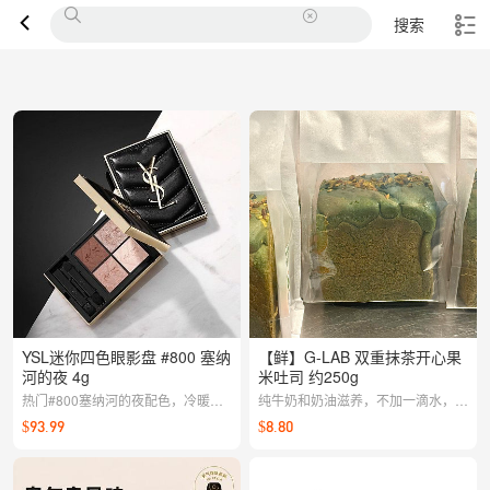
搜索
YSL迷你四色眼影盘 #800 塞纳
【鲜】G-LAB 双重抹茶开心果
河的夜 4g
米吐司 约250g
热门#800塞纳河的夜配色，冷暖平
纯牛奶和奶油滋养，不加一滴水，独
衡的四色搭配，细腻粉质易晕染；迷
创大米生吐司
$93.99
$8.80
你尺寸随身带，日常到晚宴一盘搞
定。