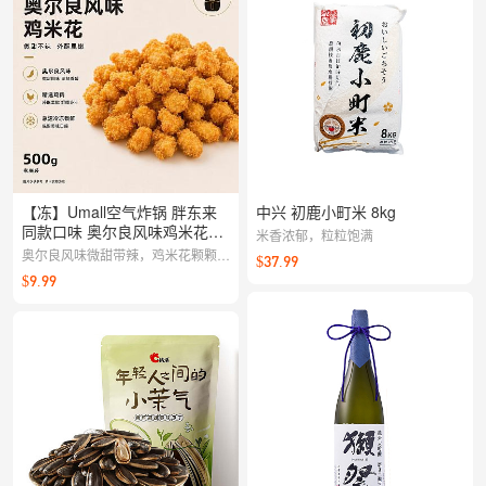
【冻】Umall空气炸锅 胖东来
中兴 初鹿小町米 8kg
同款口味 奥尔良风味鸡米花
米香浓郁，粒粒饱满
500g
奥尔良风味微甜带辣，鸡米花颗颗多
$37.99
汁不腻。空气炸锅一键出餐，追剧聚
$9.99
会都很搭。