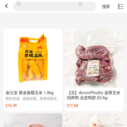
搜索
金元宝 黄金香糯玉米 1.8kg
【冻】AurumPoultry 金牌玉米
饲养鸭 去皮鸭脖 约1kg
颗粒饱满、香甜软糯，蒸煮烤都简单
好做；早餐能量加分，正餐配菜也出
$16.39
$11.50
彩，轻松享受自然玉米清甜。