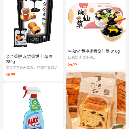
放，完美平衡了传统的甜美与咸香，
是您不容错过的温情美味。
生和堂 黄桃椰香烧仙草 610g
余合香饼 炭烧香饼 红糖味
口感丝滑 Q弹可口
280g
$4.79
炭烧工艺叠出焦香，红糖的温润甜香
裹着酥脆口感，一口满足；搭配茶咖
$5.99
更合拍，是办公室与下午茶的治愈小
点。