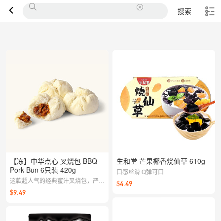
搜索
【冻】中华点心 叉烧包 BBQ
生和堂 芒果椰香烧仙草 610g
Pork Bun 6只装 420g
口感丝滑 Q弹可口
这款超人气的经典蜜汁叉烧包，严选
$4.49
澳洲优质猪肉，经五香粉与私房秘制
$9.49
酱汁悉心腌制慢炖。外皮松软如云
朵，包裹着甜咸交织、滋味醇厚的内
馅。一口咬下，浓郁肉香在舌尖绽