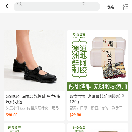
搜索
SpinGo 玛丽珍款校鞋 黑色/多
珍食食养 玫瑰蔓越莓阿胶糕 约
尺码可选
120g
头层小牛皮，内里头层猪皮，足弓支
营养，口感，颜值并存的一款手工阿
撑鞋垫，天然橡胶耐磨防滑大底
胶糕。有美白嫩肤、淡化色斑、调整
$90.00
$29.80
内分泌、滋养子宫、改善痛经、解
郁、抑制黑色素，保护心血管等功
效！