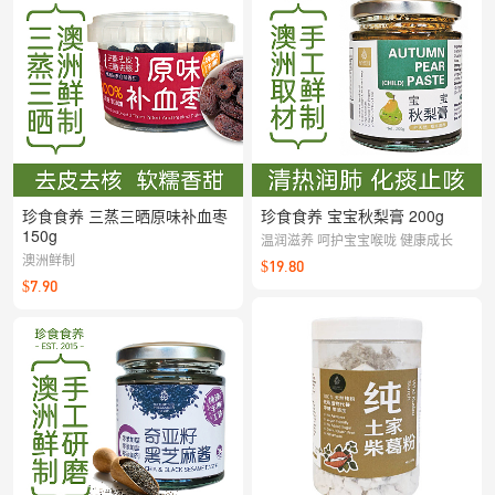
珍食食养 三蒸三晒原味补血枣
珍食食养 宝宝秋梨膏 200g
150g
温润滋养 呵护宝宝喉咙 健康成长
澳洲鲜制
$19.80
$7.90