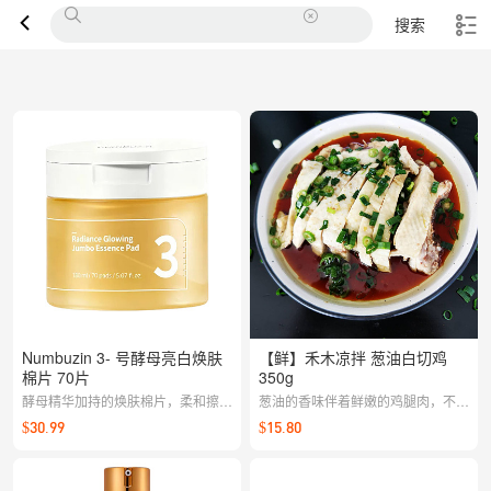
搜索
Numbuzin 3- 号酵母亮白焕肤
【鲜】禾木凉拌 葱油白切鸡
棉片 70片
350g
酵母精华加持的焕肤棉片，柔和擦拭
葱油的香味伴着鲜嫩的鸡腿肉，不可
代谢老废角质，帮助提升透亮度，改
多得的美味 当天现拌无预制 【提前
$30.99
$15.80
善粗糙与暗沉，打通后续护肤吸收通
两天22:00截单，周一至周日配送】
道，肤感更细腻通透。