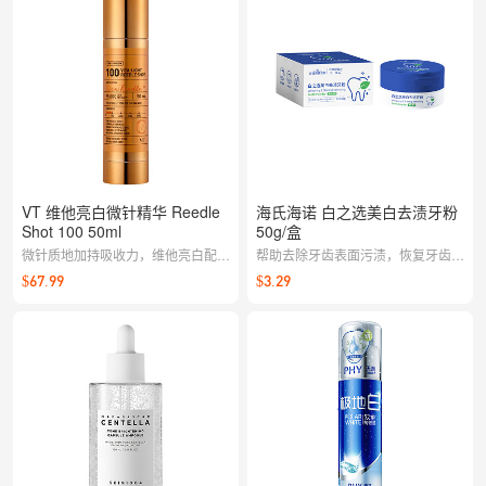
VT 维他亮白微针精华 Reedle
海氏海诺 白之选美白去渍牙粉
Shot 100 50ml
50g/盒
微针质地加持吸收力，维他亮白配方
帮助去除牙齿表面污渍，恢复牙齿自
为肌肤注入光采，轻薄易推不黏腻，
然亮白
$67.99
$3.29
帮助提亮肤色、均匀肤调，适合想改
善暗沉的日常护理。