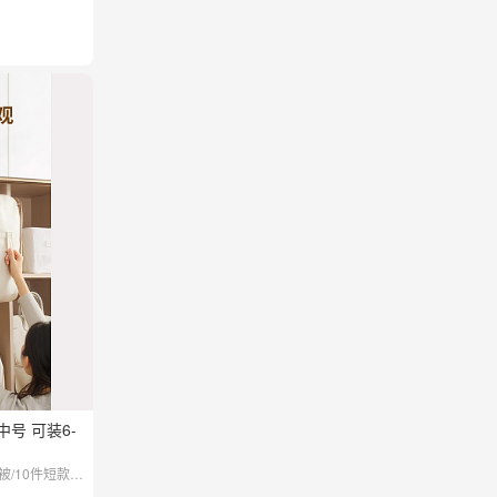
号 可装6-
被/10件短款羽