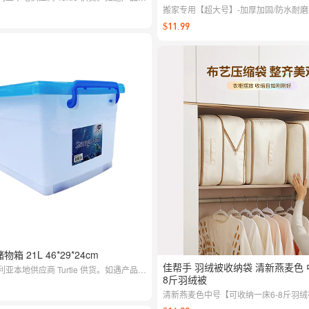
系客服，我们将及时与供应商沟通处理。
搬家专用【超大号】-加厚加固/防水耐磨
$11.99
储物箱 21L 46*29*24cm
佳帮手 羽绒被收纳袋 清新燕麦色 中
亚本地供应商 Turtle 供货。如遇产品质
8斤羽绒被
系客服，我们将及时与供应商沟通处理。
清新燕麦色中号【可收纳一床6-8斤羽绒
绒服左右】