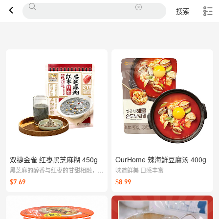
搜索
双捷金雀 红枣黑芝麻糊 450g
OurHome 辣海鲜豆腐汤 400g
黑芝麻的醇香与红枣的甘甜相融，细
味道鲜美 口感丰富
腻易冲不易结块，口感顺滑。早餐或
$7.69
$8.99
夜宵来一杯，温润好喝更满足。