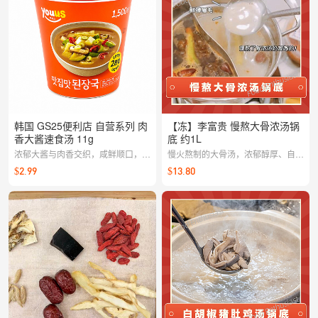
韩国 GS25便利店 自营系列 肉
【冻】李富贵 慢熬大骨浓汤锅
香大酱速食汤 11g
底 约1L
浓郁大酱与肉香交织，咸鲜顺口，充
慢火熬制的大骨汤，浓郁醇厚、自然
满家常韩味；小袋便携，随时随地冲
鲜香，
$2.99
$13.80
泡一碗地道汤品。