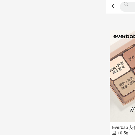
Everbab
盘 10.5g