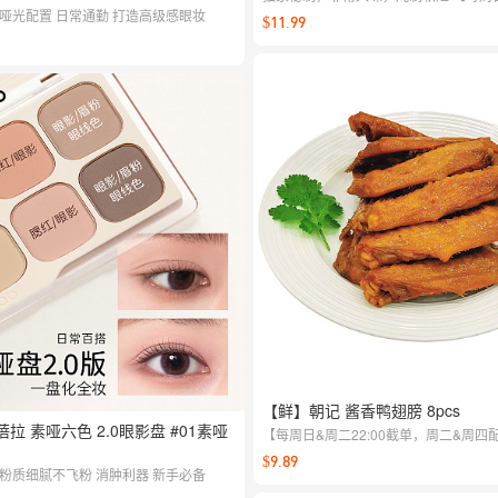
全哑光配置 日常通勤 打造高级感眼妆
截单，周二&周四配送】
$11.99
【鲜】朝记 酱香鸭翅膀 8pcs
 艾蓓拉 素哑六色 2.0眼影盘 #01素哑
【每周日&周二22:00截单，周二&周四
$9.89
 粉质细腻不飞粉 消肿利器 新手必备