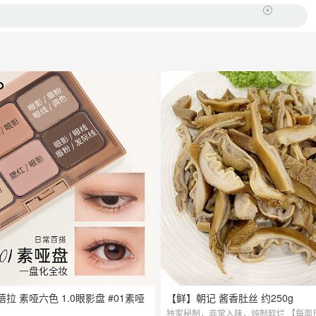
 艾蓓拉 素哑六色 1.0眼影盘 #01素哑
【鲜】朝记 酱香肚丝 约250g
独家秘制，非常入味，炖制软烂 【每周日&