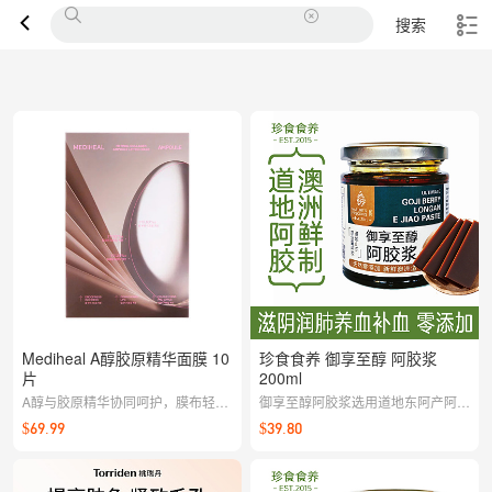
搜索
Mediheal A醇胶原精华面膜 10
珍食食养 御享至醇 阿胶浆
片
200ml
A醇与胶原精华协同呵护，膜布轻薄
御享至醇阿胶浆选用道地东阿产阿胶
服帖，补水同时细致肌理，肌肤更显
片配以枸杞、桂圆，数小时无水熬制
$69.99
$39.80
紧实弹润；熬夜或换季时敷上一片，
而成。是产后术后、失眠健忘、气血
状态迅速在线。
不足、肺痨肺弱、免疫力低下人群调
理佳品。