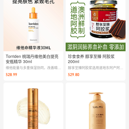
Torriden 桃瑞丹维他美白提亮
珍食食养 醇享至臻 阿胶浆
安瓶精华 30ml
200ml
维他能量与多重保湿协同，改善暗
醇享至臻阿胶浆选用道地东阿产阿胶
沉、提亮肤感；清透水润的安瓶质
片配以枸杞、桂圆，数小时无水熬制
$28.99
$29.80
地，吸收迅速，叠加也不厚重。
而成。是产后术后、失眠健忘、气血
不足、肺痨肺弱、免疫力低下人群调
理佳品。