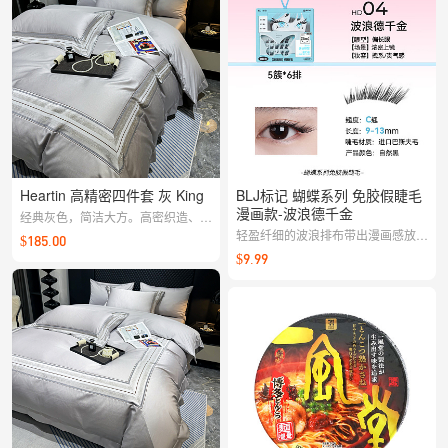
Heartin 高精密四件套 灰 King
BLJ标记 蝴蝶系列 免胶假睫毛
漫画款-波浪德千金
经典灰色，简洁大方。高密织造、亲
肤细腻，搭配性强，助你打造清爽有
轻盈纤细的波浪排布带出漫画感放大
$185.00
序的卧室质感。
双眼的效果；免胶自粘佩戴便捷，甜
$9.99
美俏皮的妆容一贴即成。