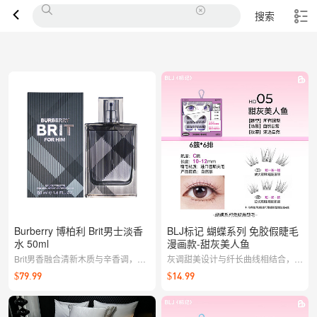
搜索
Burberry 博柏利 Brit男士淡香
BLJ标记 蝴蝶系列 免胶假睫毛
水 50ml
漫画款-甜灰美人鱼
Brit男香融合清新木质与辛香调，英
灰调甜美设计与纤长曲线相结合，提
伦绅士气息拿捏得当，通勤与休闲场
升眼神的清澈与层次；免胶自粘更省
$79.99
$14.99
合都低调耐闻，轻松提升仪式感。
心，日常与拍照都能轻松出片。