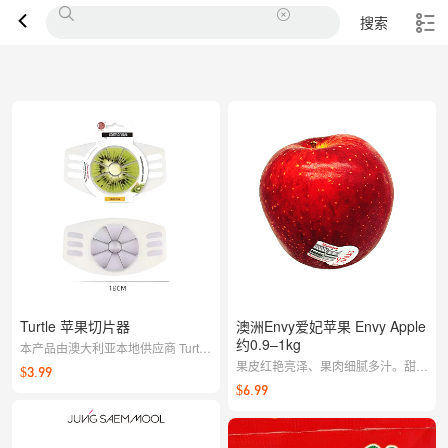
搜索
Turtle 苹果切片器
澳洲Envy爱妃苹果 Envy Apple
约0.9–1kg
本产品由澳大利亚本地供应商 Turtle
供货。如遇产品质量问题，请联系客
果皮红艳亮泽、果肉细腻多汁。甜度
$3.99
服，我们将及时与供应商沟通处理。
高、香气柔和，口感均衡，属于高端
$6.99
苹果品种代表。