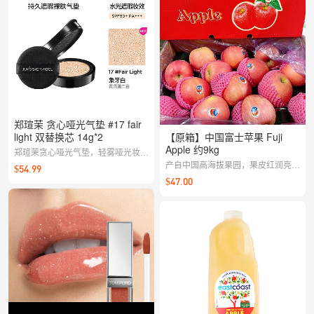
郑瑄茉 贪心哑光气垫 #17 fair
light 双替换芯 14g*2
【原箱】中国富士苹果 Fuji
Apple 约9kg
郑瑄茉贪心哑光气垫，轻雾哑光妆
感，兼顾遮瑕与清透，告别厚重假
产自中国高海拔果园，果皮红润亮
$54.99
面。上脸顺滑服帖，持妆更干净清
泽、果肉脆甜多汁。整箱10kg果型
$47.00
爽，随时补妆也自然不闷，打造高级
均匀、香气馥郁，是日常销量之王。
哑光底妆。