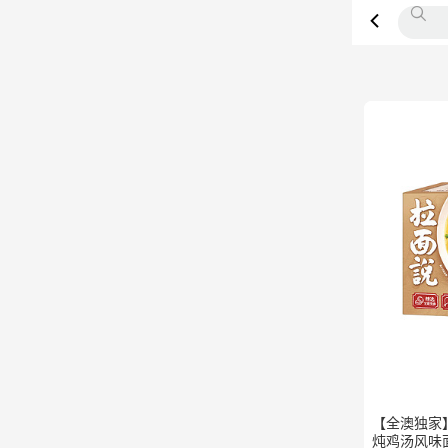
【全澳独家】
炖鸡汤风味面