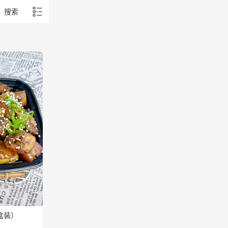
搜索
l盒装）