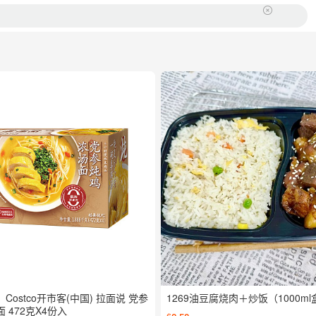
Costco开市客(中国) 拉面说 党参
1269油豆腐烧肉＋炒饭（1000m
 472克X4份入