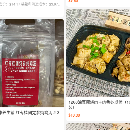
$9.50
价：$14.17 装箱和海运成本：$3.97
：$1.13 售价：$23.99 毛利率：约
澳洲房租水电，分拣配送，损耗和人事，
的各项费用）
1268油豆腐烧肉＋肉香冬瓜煲（10
装）
养生铺 红枣桂圆党参炖鸡汤 2-3
$10.30