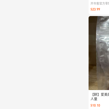
开市客官方零售
中国采购资金成本
$23.99
20%（覆盖
以及运营产生
【鲜】爱美康
人量
$10.10