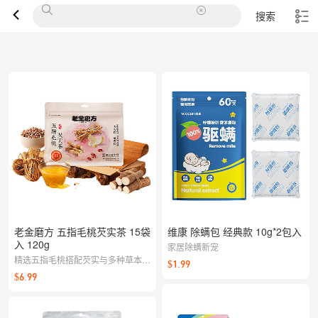
搜索
老金磨方 五指毛桃芡实茶 15袋
维康 除螨包 经典款 10g*2包入
入 120g
家居除螨新宠
精选五指毛桃搭配芡实与多种草本，
$1.99
清香醇和，袋泡冲泡方便，日常代茶
$6.99
饮更轻松。