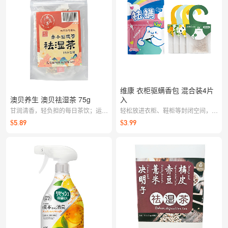
维康 衣柜驱螨香包 混合装4片
澳贝养生 澳贝祛湿茶 75g
入
甘润清香，轻负担的每日茶饮；运动
轻松放进衣柜、鞋柜等封闭空间，就
或加班后也适合来一杯，清爽在线。
能持续有效驱除螨虫
$5.89
$3.99