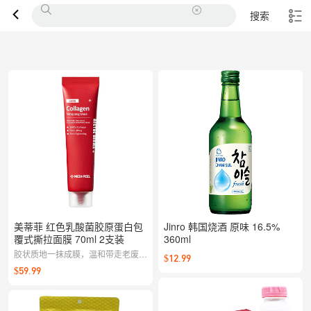
搜索
美蒂菲 红色乳酸菌胶原蛋白包
Jinro 韩国烧酒 原味 16.5%
覆式撕拉面膜 70ml 2支装
360ml
胶状质地一抹成膜，温和带走老废角
$12.99
质与毛孔污垢，融合红色乳酸菌与胶
$59.99
原精华，敷后肌肤清爽细滑、透亮有
光泽。