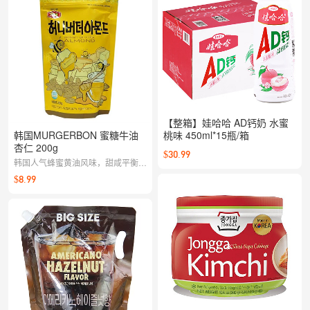
【整箱】娃哈哈 AD钙奶 水蜜
韩国MURGERBON 蜜糖牛油
桃味 450ml*15瓶/箱
杏仁 200g
$30.99
韩国人气蜂蜜黄油风味，甜咸平衡超
上头，颗颗香脆饱满，追剧办公越嗑
$8.99
越香。