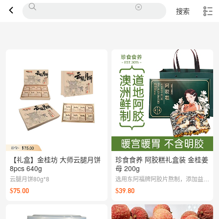
搜索
【礼盒】金桂坊 大师云腿月饼
珍食食养 阿胶糕礼盒装 金桂姜
8pcs 640g
母 200g
云腿月饼80g*8
选用东阿福牌阿胶片熬制，添加益母
草，老姜，暖宫暧胃，保护卵巢，活
$75.00
$39.80
血调经，清热解毒。