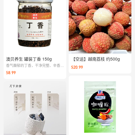
澳贝养生 罐装丁香 150g
【空运】越南荔枝 约500g
香气馥郁的丁香，干净完整、辛香清
$20.99
新；烹饪提味、泡茶拼配都合适。密
$8.99
封罐装更好保存，让日常调味与养生
更讲究。