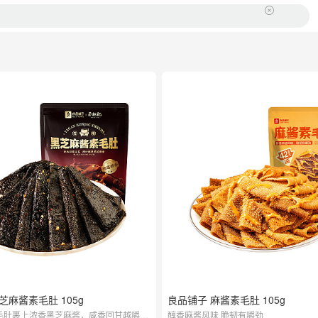
芝麻酱素毛肚 105g
良品铺子 麻酱素毛肚 105g
毛肚裹上浓香黑芝麻酱，咸香回甘越嚼越
醇香麻酱风味 脆韧有嚼劲