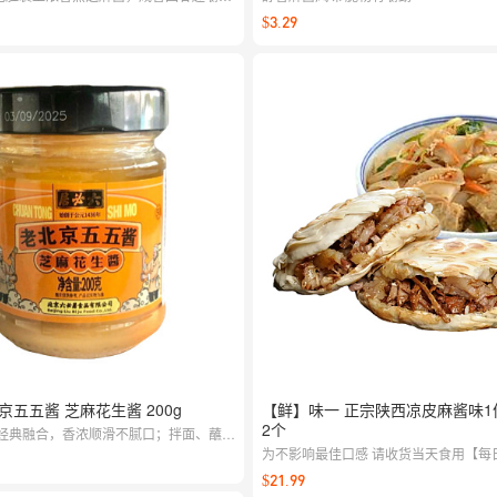
的小确幸。
$3.29
京五五酱 芝麻花生酱 200g
【鲜】味一 正宗陕西凉皮麻酱味1
2个
经典融合，香浓顺滑不腻口；拌面、蘸馍
适，日常佐餐一抹即香。
为不影响最佳口感 请收货当天食用【每日2
周一至周六配送】
$21.99