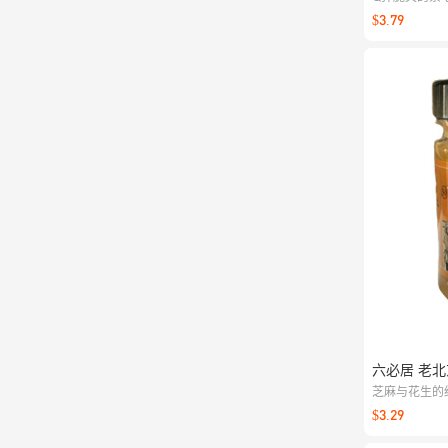
香，追剧解馋
$3.79
六必居 老北
芝麻与花生的
或做蘸酱都合
$3.29