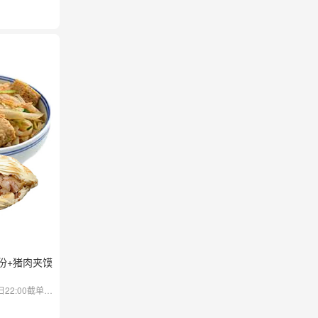
份+猪肉夹馍
2:00截单，